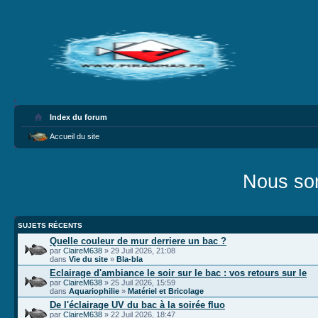
Index du forum
Accueil du site
Nous som
SUJETS RÉCENTS
Quelle couleur de mur derriere un bac ?
par
ClaireM638
» 29 Juil 2026, 21:08
dans
Vie du site
»
Bla-bla
Eclairage d'ambiance le soir sur le bac : vos retours sur le
par
ClaireM638
» 25 Juil 2026, 15:59
dans
Aquariophilie
»
Matériel et Bricolage
De l'éclairage UV du bac à la soirée fluo
par
ClaireM638
» 22 Juil 2026, 18:47