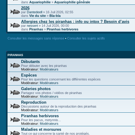
dans
Aquariophilie
»
Aquariophilie générale
2026
par
Dantedeell
» 16 Juil 2026, 02:55
dans
Vie du site
»
Bla-bla
Allergies chez les piranhas : info ou intox ? Besoin d’avis
par
nessert
» 14 Juil 2026, 00:00
dans
Piranhas
»
Piranhas herbivores
Consulter les messages sans réponse
•
Consulter les sujets actifs
PIRANHAS
Débutants
Pour débuter avec les piranhas
Modérateur:
Modérateurs
Espèces
Pour les questions concernant les différentes espèces
Modérateur:
Modérateurs
Galeries photos
Partagez vos photos / vidéos de piranhas
Modérateur:
Modérateurs
Reproduction
Discussions autour de la reproduction des piranhas
Modérateur:
Modérateurs
Piranhas herbivores
Pour les pacus, metynnis...
Modérateur:
Modérateurs
Maladies et morsures
Tout ce qui concerne la santé de nos protégés.