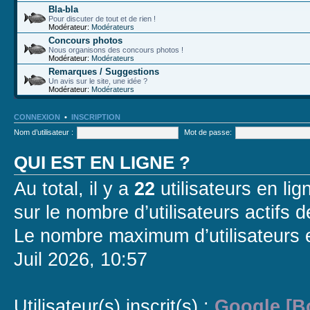
Bla-bla
Pour discuter de tout et de rien !
Modérateur:
Modérateurs
Concours photos
Nous organisons des concours photos !
Modérateur:
Modérateurs
Remarques / Suggestions
Un avis sur le site, une idée ?
Modérateur:
Modérateurs
CONNEXION
•
INSCRIPTION
Nom d’utilisateur :
Mot de passe:
QUI EST EN LIGNE ?
Au total, il y a
22
utilisateurs en lign
sur le nombre d’utilisateurs actifs 
Le nombre maximum d’utilisateurs 
Juil 2026, 10:57
Utilisateur(s) inscrit(s) :
Google [B