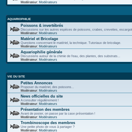
Modérateur:
Modérateurs
AQUARIOPHILIE
Poissons & invertébrés
Discussions sur les autres espèces de poissons, crabes, crevettes, escargot
Modérateur:
Modérateurs
Matériel et Bricolage
Questions concernant le matériel, la technique. Tutoriaux de bricolage.
Modérateur:
Modérateurs
Aquariophilie générale
Discussions autour de la chimie de l'eau, des plantes, des substrats...
Modérateur:
Modérateurs
VIE DU SITE
Petites Annonces
Proposer du matériel, des poissons...
Modérateur:
Modérateurs
News officielles du site
A consulter régulièrement !
Modérateur:
Modérateurs
Présentation des membres
Avant de poster, on passe par la case présentation !
Modérateur:
Modérateurs
Trombinoscope des membres
Une petite photo de vous à partager ?
Modérateur:
Modérateurs