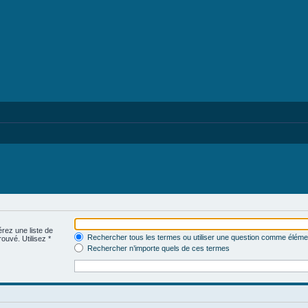
érez une liste de
Rechercher tous les termes ou utiliser une question comme éléme
rouvé. Utilisez *
Rechercher n’importe quels de ces termes